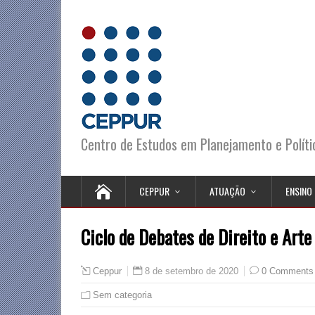
Centro de Estudos em Planejamento e Polít
CEPPUR
ATUAÇÃO
ENSINO
Ciclo de Debates de Direito e Arte
8 de setembro de 2020
0 Comments
Ceppur
Sem categoria