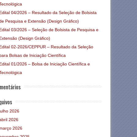
Tecnológica
Edital 04/2026 – Resultado da Seleção de Bolsista
de Pesquisa e Extensão (Design Gráfico)
Edital 03/2026 – Seleção de Bolsista de Pesquisa e
Extensão (Design Gráfico)
Edital 02-2026/CEPPUR – Resultado da Seleção
para Bolsas de Iniciação Científica
Edital 01/2026 – Bolsa de Iniciação Científica e
Tecnológica
mentários
 09/2025 –
ado de seleção de
quivos
tas de pós-
julho 2026
ação
abril 2026
março 2026
novembro 2025