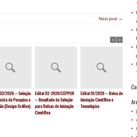
Next post →
<
>
Co
 03/2026 – Seleção
Edital 02-2026/CEPPUR
Edital 01/2026 – Bolsa de
Edital
sista de Pesquisa e
– Resultado da Seleção
Iniciação Científica e
Result
Ar
ão (Design Gráfico)
para Bolsas de Iniciação
Tecnológica
bolsis
Científica
gradu