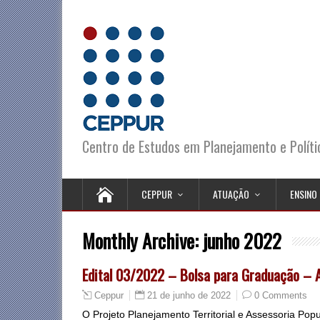
Centro de Estudos em Planejamento e Polít
CEPPUR
ATUAÇÃO
ENSINO
Monthly Archive:
junho 2022
Edital 03/2022 – Bolsa para Graduação – A
21 de junho de 2022
0 Comments
Ceppur
O Projeto Planejamento Territorial e Assessoria Po