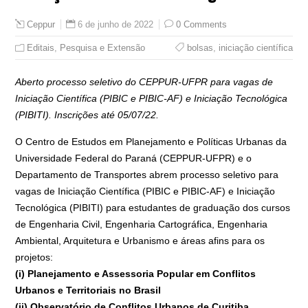
6 de junho de 2022
0 Comments
Ceppur
Editais
,
Pesquisa e Extensão
bolsas
,
iniciação científica
Aberto processo seletivo do CEPPUR-UFPR para vagas de
Iniciação Científica (PIBIC e PIBIC-AF) e Iniciação Tecnológica
(PIBITI). Inscrições até 05/07/22.
O Centro de Estudos em Planejamento e Políticas Urbanas da
Universidade Federal do Paraná (CEPPUR-UFPR) e o
Departamento de Transportes abrem processo seletivo para
vagas de Iniciação Científica (PIBIC e PIBIC-AF) e Iniciação
Tecnológica (PIBITI) para estudantes de graduação dos cursos
de Engenharia Civil, Engenharia Cartográfica, Engenharia
Ambiental, Arquitetura e Urbanismo e áreas afins para os
projetos:
(i) Planejamento e Assessoria Popular em Conflitos
Urbanos e Territoriais no Brasil
(ii) Observatório de Conflitos Urbanos de Curitiba