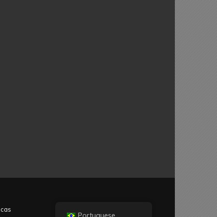
icas
Portuguese