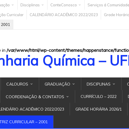
uação
Disciplinas
ConteConosco
Serviços á Comunidad
ão Curricular
CALENDÁRIO ACADÊMICO 2022/2023
Grade Horári
– 2001
e in
/var/www/html/wp-content/themes/happenstance/functio
nharia Química – U
CALOUROS
GRADUAÇÃO
DISCIPLINAS
CURRÍCULO – 2022
COORDENAÇÃO & CONTATOS
LENDÁRIO ACADÊMICO 2022/2023
GRADE HORÁRIA 2026/1
TRIZ CURRICULAR – 2001