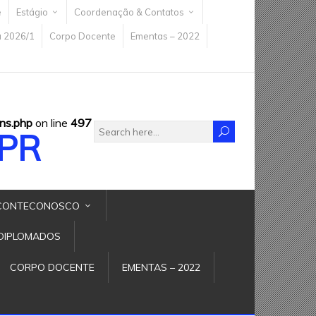
e
Estágio
Coordenação & Contatos
a 2026/1
Corpo Docente
Ementas – 2022
ns.php
on line
497
FPR
CONTECONOSCO
DIPLOMADOS
CORPO DOCENTE
EMENTAS – 2022