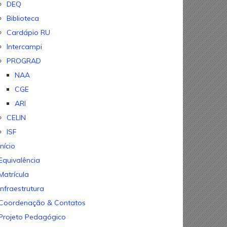
DEQ
Biblioteca
Cardápio RU
Intercampi
PROGRAD
NAA
CGE
ARI
CELIN
ISF
Início
Equivalência
Matrícula
Infraestrutura
Coordenação & Contatos
Projeto Pedagógico