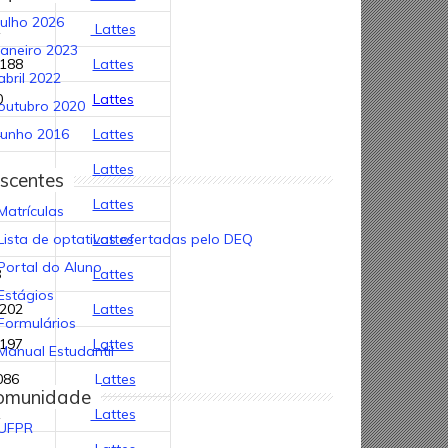
julho 2026
1
Lattes
janeiro 2023
3188
Lattes
abril 2022
0
Lattes
outubro 2020
4
Lattes
junho 2016
2
Lattes
scentes
3
Lattes
Matrículas
3
Lattes
Lista de optativas ofertadas pelo DEQ
Portal do Aluno
8
Lattes
Estágios
3202
Lattes
Formulários
3197
Lattes
Manual Estudantil
086
Lattes
omunidade
1
Lattes
UFPR