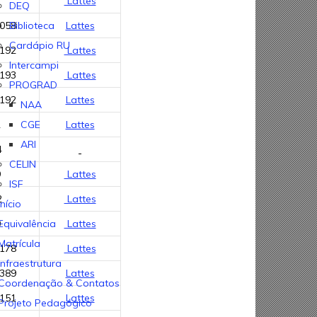
7
Lattes
DEQ
3058
Lattes
Biblioteca
Cardápio RU
3192
Lattes
Intercampi
3193
Lattes
PROGRAD
3192
Lattes
NAA
2
Lattes
CGE
ARI
4
CELIN
9
Lattes
ISF
2
Lattes
Início
0
Lattes
Equivalência
Matrícula
3178
Lattes
Infraestrutura
3389
Lattes
Coordenação & Contatos
3151
Lattes
Projeto Pedagógico