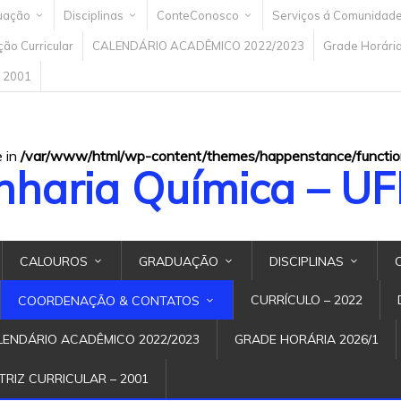
uação
Disciplinas
ConteConosco
Serviços á Comunidad
ão Curricular
CALENDÁRIO ACADÊMICO 2022/2023
Grade Horári
– 2001
e in
/var/www/html/wp-content/themes/happenstance/functio
nharia Química – U
CALOUROS
GRADUAÇÃO
DISCIPLINAS
CURRÍCULO – 2022
COORDENAÇÃO & CONTATOS
LENDÁRIO ACADÊMICO 2022/2023
GRADE HORÁRIA 2026/1
TRIZ CURRICULAR – 2001