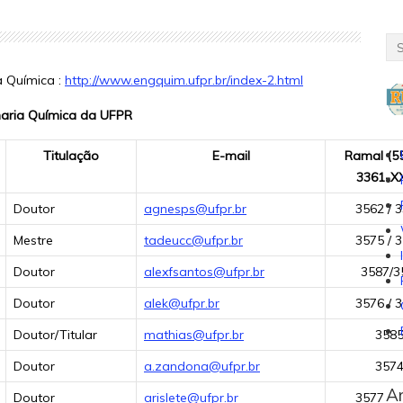
 Química :
http://www.engquim.ufpr.br/index-2.html
haria Química da UFPR
Titulação
E-mail
Ramal (55
3361-X
Doutor
agnesps@ufpr.br
3562 / 
Mestre
tadeucc@ufpr.br
3575 / 
Doutor
alexfsantos@ufpr.br
3587/3
Doutor
alek@ufpr.br
3576 / 
Doutor/Titular
mathias@ufpr.br
358
Doutor
a.zandona@ufpr.br
357
Ar
Doutor
arislete@ufpr.br
3577 / 