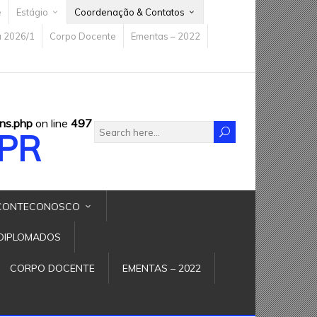
e
Estágio
Coordenação & Contatos
a 2026/1
Corpo Docente
Ementas – 2022
ns.php
on line
497
FPR
CONTECONOSCO
DIPLOMADOS
CORPO DOCENTE
EMENTAS – 2022