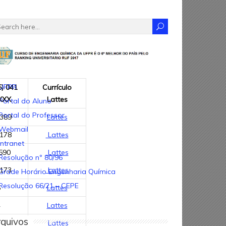
UFPR
) 041
Currículo
XXX
Lattes
Portal do Aluno
Portal do Professor
3389
Lattes
Webmail
3178
Lattes
Intranet
590
Lattes
Resolução nº 80/96
3173
Lattes
Grade Horário Engenharia Química
Resolução 66/21 – CEPE
5
Lattes
4
Lattes
quivos
3190
Lattes