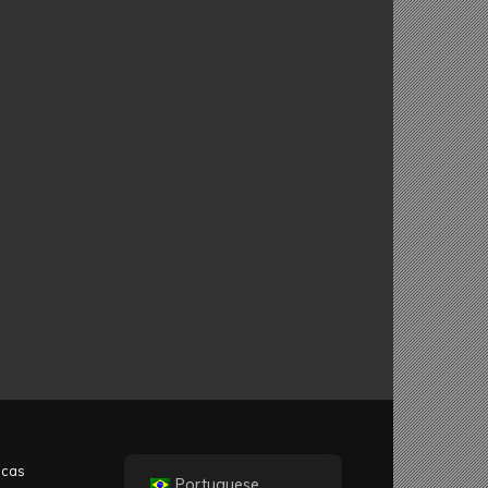
icas
Portuguese