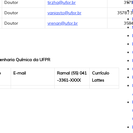
Doutor
tirzha@ufpr.br
357
Doutor
vaniasto@ufpr.br
3578 / 
Doutor
vrenan@ufpr.br
358
genharia Química da UFPR
o
E-mail
Ramal (55) 041
Currículo
-3361-XXXX
Lattes