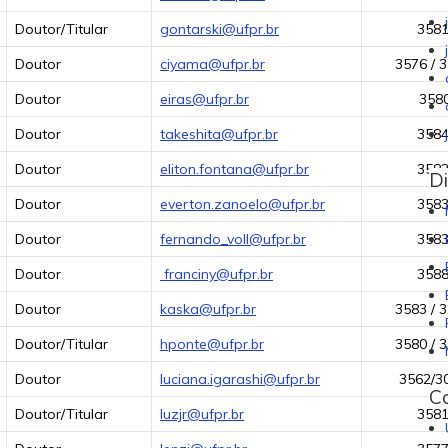
Doutor/Titular
gontarski@ufpr.br
358
Doutor
ciyama@ufpr.br
3576 / 
Doutor
eiras@ufpr.br
358
Doutor
takeshita@ufpr.br
358
Doutor
eliton.fontana@ufpr.br
358
Di
Doutor
everton.zanoelo@ufpr.br
358
Doutor
fernando_voll@ufpr.br
358
Doutor
franciny@ufpr.br
358
Doutor
kaska@ufpr.br
3583 / 
Doutor/Titular
hponte@ufpr.br
3580 / 
Doutor
luciana.igarashi@ufpr.br
3562/3
C
Doutor/Titular
luzjr@ufpr.br
358