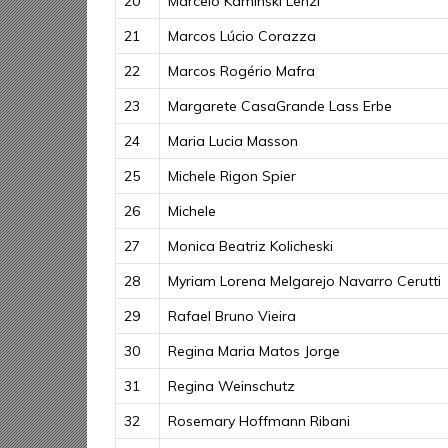
20
Marcelo Kaminski Lenzi
21
Marcos Lúcio Corazza
22
Marcos Rogério Mafra
23
Margarete CasaGrande Lass Erbe
24
Maria Lucia Masson
25
Michele Rigon Spier
26
Michele
27
Monica Beatriz Kolicheski
28
Myriam Lorena Melgarejo Navarro Cerutti
29
Rafael Bruno Vieira
30
Regina Maria Matos Jorge
31
Regina Weinschutz
32
Rosemary Hoffmann Ribani