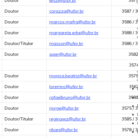
Doutor
lenzi@ufpr.br
357
Doutor
corazza@ufpr.br
3587 / 
Doutor
marcos.mafra@ufpr.br
3586 / 
Doutor
margarete.erbe@ufpr.br
3588 / 
Doutor/Titular
masson@ufpr.br
3586 / 
Doutor
spier@ufpr.br
358
357
Doutor
monica.beatriz@ufpr.br
357
Doutor
loremnc@ufpr.br
356
Doutor
rafaelbruno@ufpr.br
358
Doutor
rjorge@ufpr.br
3575 / 
Doutor/Titular
reginawz@ufpr.br
3585 / 
Doutor
ribani@ufpr.br
3578 / 