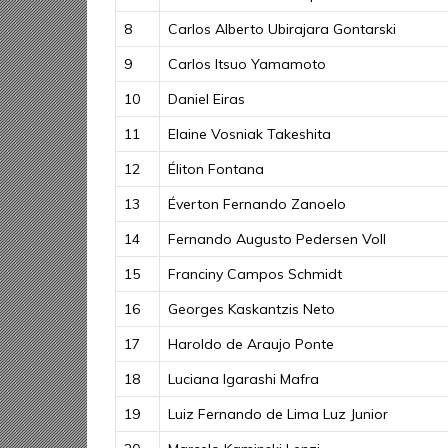
8
Carlos Alberto Ubirajara Gontarski
9
Carlos Itsuo Yamamoto
10
Daniel Eiras
11
Elaine Vosniak Takeshita
12
Éliton Fontana
13
Éverton Fernando Zanoelo
14
Fernando Augusto Pedersen Voll
15
Franciny Campos Schmidt
16
Georges Kaskantzis Neto
17
Haroldo de Araujo Ponte
18
Luciana Igarashi Mafra
19
Luiz Fernando de Lima Luz Junior