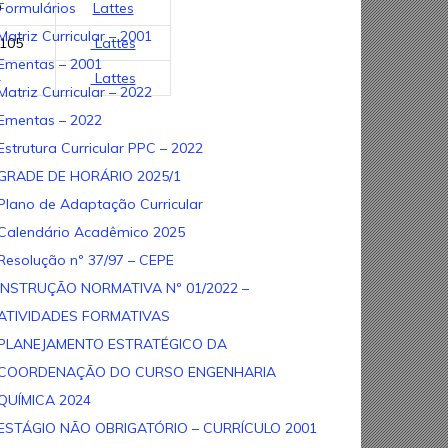
9
Lattes
Formulários
Matriz Curricular – 2001
3105
Lattes
Ementas – 2001
4
Lattes
Matriz Curricular – 2022
Ementas – 2022
Estrutura Curricular PPC – 2022
GRADE DE HORÁRIO 2025/1
Plano de Adaptação Curricular
Calendário Acadêmico 2025
Resolução nº 37/97 – CEPE
INSTRUÇÃO NORMATIVA Nº 01/2022 –
ATIVIDADES FORMATIVAS
PLANEJAMENTO ESTRATÉGICO DA
COORDENAÇÃO DO CURSO ENGENHARIA
QUÍMICA 2024
ESTÁGIO NÃO OBRIGATÓRIO – CURRÍCULO 2001