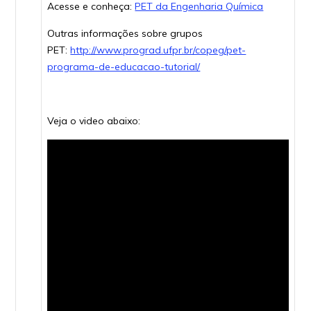
Acesse e conheça:
PET da Engenharia Química
Outras informações sobre grupos
PET:
http://www.prograd.ufpr.br/copeg/pet-
programa-de-educacao-tutorial/
Veja o video abaixo: