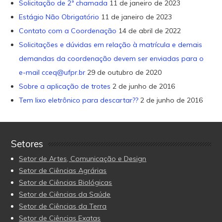
Solicitação de 2ª chamada
11 de janeiro de 2023
Estágio Não Obrigatório
11 de janeiro de 2023
Contato com a Coordenação
14 de abril de 2022
Solicitações e dúvidas em relação à matrícula e demais
demandas da coordenação devem ser enviadas para o
e-mail cceq@ufpr.br
29 de outubro de 2020
Sobre a aplicação de trotes
2 de junho de 2016
Tem lixo eletrônico para descartar??
2 de junho de 2016
Setores
Setor de Artes, Comunicação e Design
Setor de Ciências Agrárias
Setor de Ciências Biológicas
Setor de Ciências da Saúde
Setor de Ciências da Terra
Setor de Ciências Exatas