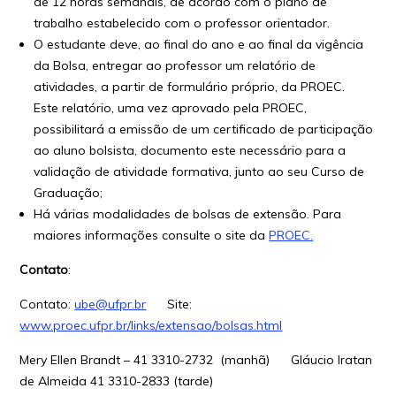
de 12 horas semanais, de acordo com o plano de
trabalho estabelecido com o professor orientador.
O estudante deve, ao final do ano e ao final da vigência
da Bolsa, entregar ao professor um relatório de
atividades, a partir de formulário próprio, da PROEC.
Este relatório, uma vez aprovado pela PROEC,
possibilitará a emissão de um certificado de participação
ao aluno bolsista, documento este necessário para a
validação de atividade formativa, junto ao seu Curso de
Graduação;
Há várias modalidades de bolsas de extensão. Para
maiores informações consulte o site da
PROEC.
Contato
:
Contato:
ube@ufpr.br
Site:
www.proec.ufpr.br/links/extensao/bolsas.html
Mery Ellen Brandt –
41 3310-2732
(manhã) Gláucio Iratan
de Almeida
41 3310-2833
(tarde)