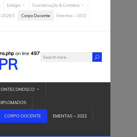
e
Estágio
Coordenação & Contatos
a 2026/1
Corpo Docente
Ementas – 2022
ns.php
on line
497
FPR
CONTECONOSCO
DIPLOMADOS
CORPO DOCENTE
EMENTAS – 2022