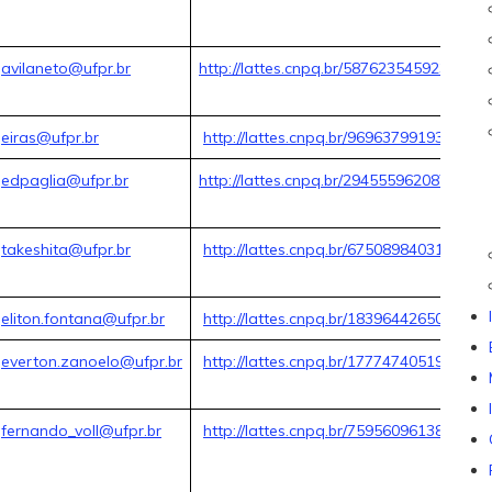
avilaneto@ufpr.br
http://lattes.cnpq.br/5876235459236551
eiras@ufpr.br
http://lattes.cnpq.br/9696379919333542
edpaglia@ufpr.br
http://lattes.cnpq.br/2945559620873191
takeshita@ufpr.br
http://lattes.cnpq.br/6750898403137719
eliton.fontana@ufpr.br
http://lattes.cnpq.br/1839644265045904
everton.zanoelo@ufpr.br
http://lattes.cnpq.br/1777474051991235
fernando_voll@ufpr.br
http://lattes.cnpq.br/7595609613863556