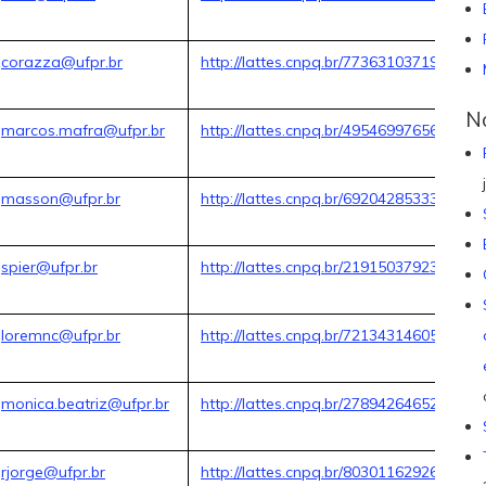
corazza@ufpr.br
http://lattes.cnpq.br/7736310371948014
No
marcos.mafra@ufpr.br
http://lattes.cnpq.br/4954699765655343
masson@ufpr.br
http://lattes.cnpq.br/6920428533316486
spier@ufpr.br
http://lattes.cnpq.br/2191503792305995
loremnc@ufpr.br
http://lattes.cnpq.br/7213431460503328
monica.beatriz@ufpr.br
http://lattes.cnpq.br/2789426465253401
rjorge@ufpr.br
http://lattes.cnpq.br/8030116292609672