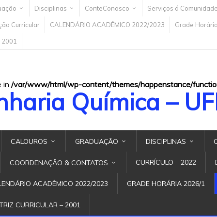
uação
Disciplinas
ConteConosco
Serviços á Comunidad
ão Curricular
CALENDÁRIO ACADÊMICO 2022/2023
Grade Horári
– 2001
e in
/var/www/html/wp-content/themes/happenstance/functio
nharia Química – U
CALOUROS
GRADUAÇÃO
DISCIPLINAS
CURRÍCULO – 2022
COORDENAÇÃO & CONTATOS
LENDÁRIO ACADÊMICO 2022/2023
GRADE HORÁRIA 2026/1
TRIZ CURRICULAR – 2001