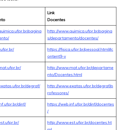
Link
nto
Docentes
quimica.ufpr.br/pagina
http://www.quimica.ufpr.br/pagina
ento/
s/departamento/docentes/
.ufpr.br/
https://fisica.ufpr.br/pessoal.html#c
ontent9-v
at.ufpr.br/
http://www.mat.ufpr.br/departame
nto/Docentes.html
xatas.ufpr.br/degraf/
http://www.exatas.ufpr.br/degraf/p
rofessores/
nf.ufpr.br/dinf/
https://web.inf.ufpr.br/dinf/docentes
/
st.ufpr.br/
http://www.est.ufpr.br/docentes.ht
ml