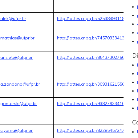
alek@ufpr.br
http://lattes.cnpq.br/5253849311894428
mathias@ufpr.br
http://lattes.cnpq.br/7457033341399093
Di
arislete@ufpr.br
http://lattes.cnpq.br/8543730275673239
a.zandona@ufpr.br
http://lattes.cnpq.br/3093162155624287
gontarski@ufpr.br
http://lattes.cnpq.br/9382793341053432
C
ciyama@ufpr.br
http://lattes.cnpq.br/8228545724792492