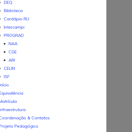
DEQ
Biblioteca
Cardápio RU
Intercampi
PROGRAD
NAA
CGE
ARI
CELIN
ISF
Início
Equivalência
Matrícula
Infraestrutura
Coordenação & Contatos
Projeto Pedagógico