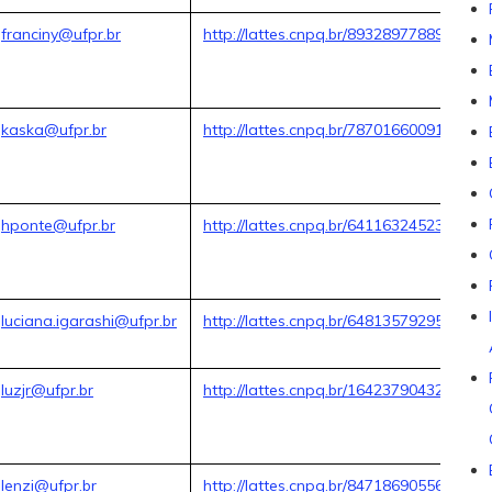
franciny@ufpr.br
http://lattes.cnpq.br/8932897788946769
kaska@ufpr.br
http://lattes.cnpq.br/7870166009108205
hponte@ufpr.br
http://lattes.cnpq.br/6411632452302261
luciana.igarashi@ufpr.br
http://lattes.cnpq.br/6481357929548520
luzjr@ufpr.br
http://lattes.cnpq.br/1642379043250572
lenzi@ufpr.br
http://lattes.cnpq.br/8471869055654497