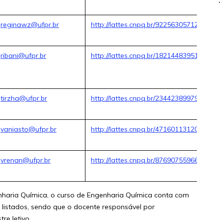
reginawz@ufpr.br
http://lattes.cnpq.br/9225630571255242
ribani@ufpr.br
http://lattes.cnpq.br/1821448395139141
tirzha@ufpr.br
http://lattes.cnpq.br/2344238997981339
vaniasto@ufpr.br
http://lattes.cnpq.br/4716011312059701
vrenan@ufpr.br
http://lattes.cnpq.br/8769075596651792
haria Química, o curso de Engenharia Química conta com
 listados, sendo que o docente responsável por
re letivo.