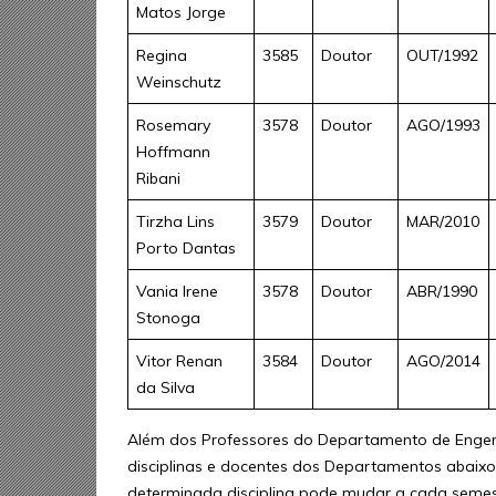
Matos Jorge
Regina
3585
Doutor
OUT/1992
Weinschutz
Rosemary
3578
Doutor
AGO/1993
Hoffmann
Ribani
Tirzha Lins
3579
Doutor
MAR/2010
Porto Dantas
Vania Irene
3578
Doutor
ABR/1990
Stonoga
Vitor Renan
3584
Doutor
AGO/2014
da Silva
Além dos Professores do Departamento de Engen
disciplinas e docentes dos Departamentos abaixo
determinada disciplina pode mudar a cada semest