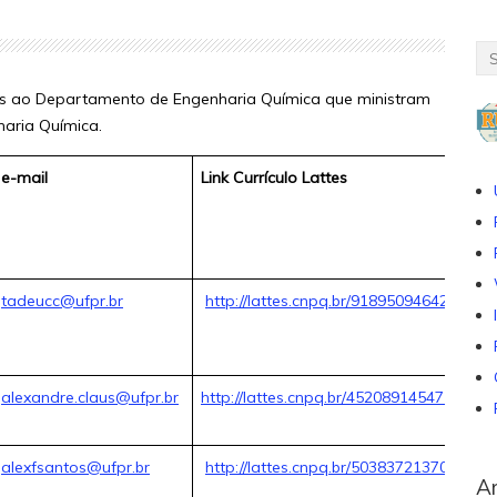
os ao Departamento de Engenharia Química que ministram
aria Química.
e-mail
Link Currículo Lattes
tadeucc@ufpr.br
http://lattes.cnpq.br/9189509464259164
alexandre.claus@ufpr.br
http://lattes.cnpq.br/4520891454714141
alexfsantos@ufpr.br
http://lattes.cnpq.br/5038372137049343
Ar