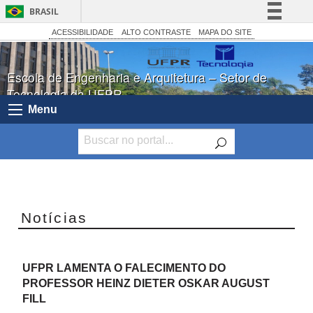
BRASIL
Simplifique!
ACESSIBILIDADE
ALTO CONTRASTE
MAPA DO SITE
Comunica BR
Escola de Engenharia e Arquitetura – Setor de
Participe
Tecnologia da UFPR
Acesso à informação
Menu
Legislação
Canais
Notícias
UFPR LAMENTA O FALECIMENTO DO
PROFESSOR HEINZ DIETER OSKAR AUGUST
FILL