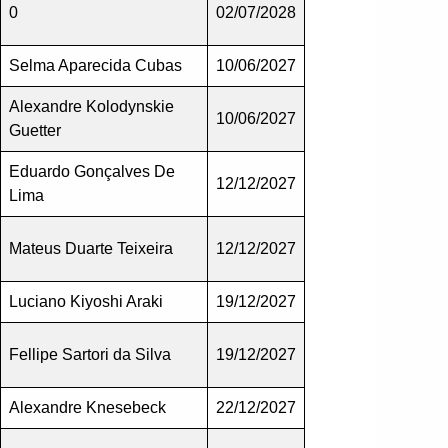
0
02/07/2028
Selma Aparecida Cubas
10/06/2027
Alexandre Kolodynskie
10/06/2027
Guetter
Eduardo Gonçalves De
12/12/2027
Lima
Mateus Duarte Teixeira
12/12/2027
Luciano Kiyoshi Araki
19/12/2027
Fellipe Sartori da Silva
19/12/2027
Alexandre Knesebeck
22/12/2027