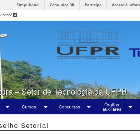
Simplifique!
Comunica BR
Participe
Acesso à infor
o rodapé
4
tura – Setor de Tecnologia da UFPR
Órgãos
Cursos
Concursos
auxiliares
elho Setorial