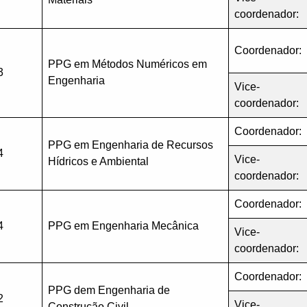
coordenador:
Coordenador:
PPG em Métodos Numéricos em
3
Engenharia
Vice-
coordenador:
Coordenador:
PPG em Engenharia de Recursos
4
Vice-
Hídricos e Ambiental
coordenador:
Coordenador:
4
PPG em Engenharia Mecânica
Vice-
coordenador:
Coordenador:
PPG dem Engenharia de
2
Vice-
Construção Civil