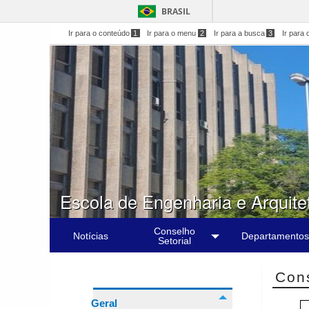
BRASIL
Ir para o conteúdo
1
Ir para o menu
2
Ir para a busca
3
Ir para 
Escola de Engenharia e Arquite
Conselho
Notícias
Departamentos
Setorial
Cons
Geral