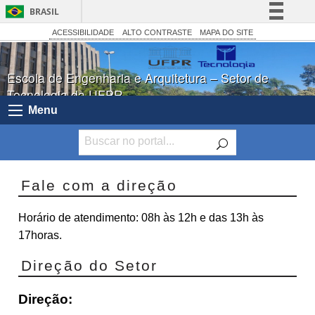
BRASIL
Simplifique!
ACESSIBILIDADE
ALTO CONTRASTE
MAPA DO SITE
Comunica BR
Escola de Engenharia e Arquitetura – Setor de
Participe
Tecnologia da UFPR
Acesso à informação
Menu
Legislação
Canais
Fale com a direção
Horário de atendimento: 08h às 12h e das 13h às
17horas.
Direção do Setor
Direção: