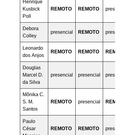
Henrique
Kusbick
REMOTO
REMOTO
presencial
Poll
Debora
presencial
REMOTO
presencial
Colley
Leonardo
REMOTO
REMOTO
REMOTO
dos Anjos
Douglas
Marcel D.
presencial
presencial
presencial
da Silva
Mônika C.
S. M.
REMOTO
presencial
REMOTO
Santos
Paulo
César
REMOTO
REMOTO
presencial