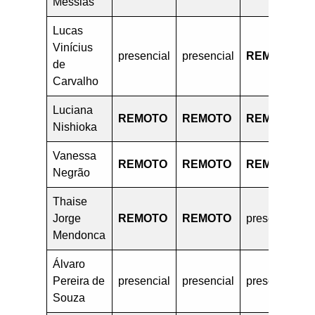
Messias
Lucas
Vinícius
presencial
presencial
REMOTO
de
Carvalho
Luciana
REMOTO
REMOTO
REMOTO
Nishioka
Vanessa
REMOTO
REMOTO
REMOTO
Negrão
Thaise
Jorge
REMOTO
REMOTO
presencial
Mendonca
Álvaro
Pereira de
presencial
presencial
presencial
Souza