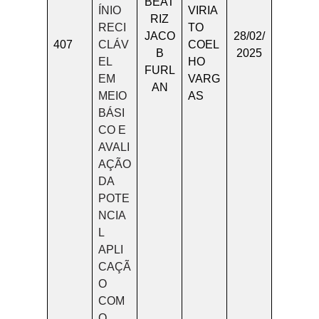
BEAT
ÍNIO
VIRIA
RIZ
RECI
TO
JACO
28/02/
407
CLÁV
COEL
B
2025
EL
HO
FURL
EM
VARG
AN
MEIO
AS
BÁSI
CO E
AVALI
AÇÃO
DA
POTE
NCIA
L
APLI
CAÇÃ
O
COM
O