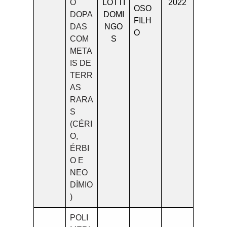
O
LOTTI
2022
OSO
DOPA
DOMI
FILH
DAS
NGO
O
COM
S
META
IS DE
TERR
AS
RARA
S
(CÉRI
O,
ÉRBI
O E
NEO
DÍMIO
)
POLI