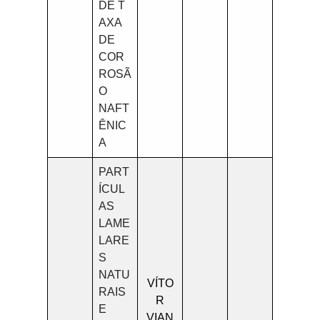
DE T
AXA
DE
COR
ROSÃ
O
NAFT
ÊNIC
A
PART
ÍCUL
AS
LAME
LARE
S
NATU
VÍTO
RAIS
R
E
VIAN