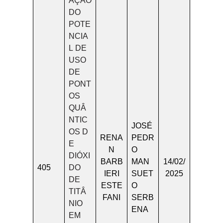
AÇÃO
DO
POTE
NCIA
L DE
USO
DE
PONT
OS
QUÂ
NTIC
JOSÉ
OS D
RENA
PEDR
E
N
O
DIÓXI
BARB
MAN
14/02/
405
DO
IERI
SUET
2025
DE
ESTE
O
TITÂ
FANI
SERB
NIO
ENA
EM