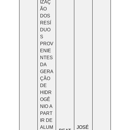
IZAÇ
ÃO
DOS
RESÍ
DUO
S
PROV
ENIE
NTES
DA
GERA
ÇÃO
DE
HIDR
OGÊ
NIO A
PART
IR DE
ALUM
JOSÉ