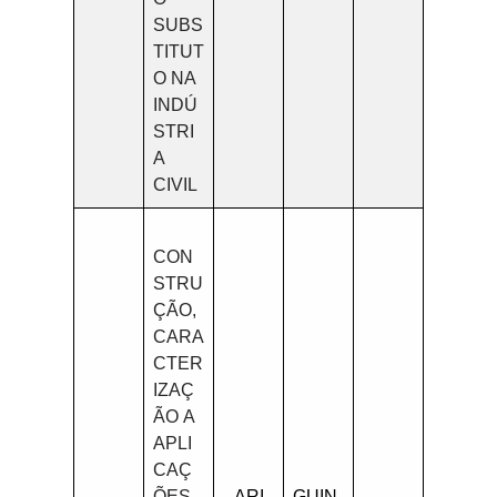
SUBS
TITUT
O NA
INDÚ
STRI
A
CIVIL
CON
STRU
ÇÃO,
CARA
CTER
IZAÇ
ÃO A
APLI
CAÇ
ÕES
ARI
GUIN