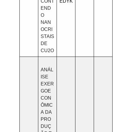
CONT
EDYK
END
O
NAN
OCRI
STAIS
DE
CU2O
ANÁL
ISE
EXER
GOE
CON
ÔMIC
A DA
PRO
DUÇ