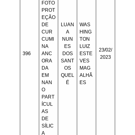
FOTO
PROT
EÇÃO
DE
LUAN
WAS
CUR
A
HING
CUMI
NUN
TON
NA
ES
LUIZ
23/02/
396
ANC
DOS
ESTE
2023
ORA
SANT
VES
DA
OS
MAG
EM
QUEL
ALHÃ
NAN
É
ES
O
PART
ÍCUL
AS
DE
SÍLIC
A