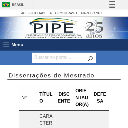
BRASIL
Simplifique!
ACESSIBILIDADE
ALTO CONTRASTE
MAPA DO SITE
Comunica BR
Participe
Acesso à informação
Menu
Legislação
Canais
Dissertações de Mestrado
ORIE
TÍTUL
DISC
DEFE
N
º
NTAD
O
ENTE
SA
OR(A)
CARA
CTER