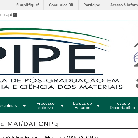
Simplifique!
Comunica BR
Participe
Acesso à infor
o rodapé
4
Processo
Bolsas de
Teses e
sciplinas
seletivo
Estudos
Dissertações
sa MAI/DAI CNPq
so Seletivo Especial Mestrado MAI/DAI CNPq :