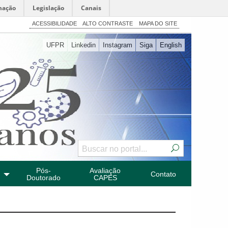
mação
Legislação
Canais
ACESSIBILIDADE
ALTO CONTRASTE
MAPA DO SITE
UFPR
Linkedin
Instagram
Siga
English
Pós-
Avaliação
Contato
Doutorado
CAPES