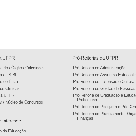
da UFPR
Pró-Reitorias da UFPR
ia dos Órgãos Colegiados
Pró-Reitoria de Administração
cas – SIBI
Pró-Reitoria de Assuntos Estudanti
o de Ética
Pró-Reitoria de Extensão e Cultura
 de Clínicas
Pró-Reitoria de Gestão de Pessoas
 da UFPR
Pró-Reitoria de Graduação e Educ
Profissional
ar / Núcleo de Concursos
Pró-Reitoria de Pesquisa e Pós-Gr
Pró-Reitoria de Planejamento, Orç
Finanças
e Interesse
io da Educação