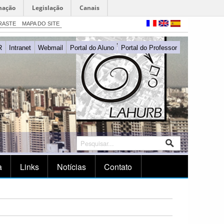
mação
Legislação
Canais
RASTE
MAPA DO SITE
R
Intranet
Webmail
Portal do Aluno
Portal do Professor
a
Links
Notícias
Contato