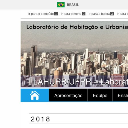
BRASIL
Ir para o conteúdo
1
Ir para o menu
2
Ir para a busca
3
Ir para 
LAHURB/UFPR – Laborató
Apresentação
Equipe
Ensi
2018