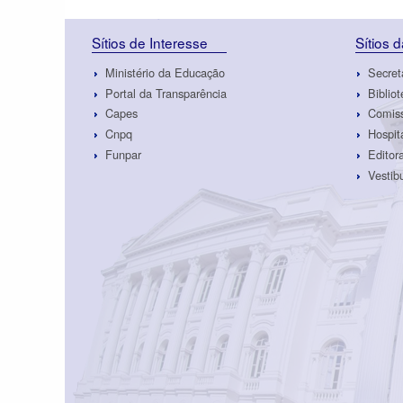
Sítios de Interesse
Sítios 
Ministério da Educação
Secret
Portal da Transparência
Biblio
Capes
Comiss
Cnpq
Hospit
Funpar
Edito
Vestib