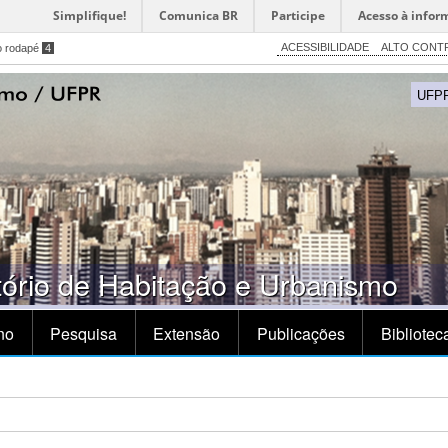
Simplifique!
Comunica BR
Participe
Acesso à infor
ACESSIBILIDADE
ALTO CONT
o rodapé
4
UFP
rio de Habitação e Urbanismo
no
Pesquisa
Extensão
Publicações
Bibliotec