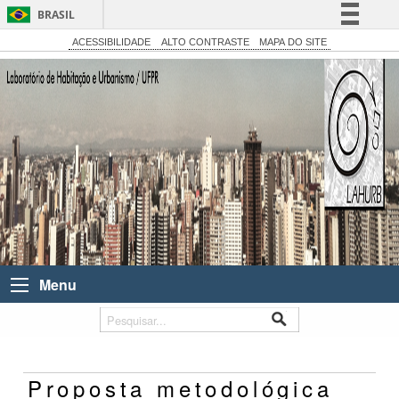
BRASIL
Simplifique!
ACESSIBILIDADE
ALTO CONTRASTE
MAPA DO SITE
Comunica BR
Participe
Acesso à informação
Legislação
Canais
Menu
Proposta metodológica