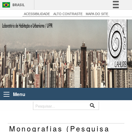
BRASIL
Simplifique!
ACESSIBILIDADE
ALTO CONTRASTE
MAPA DO SITE
Comunica BR
Participe
Acesso à informação
Legislação
Canais
Menu
Monografias (Pesquisa