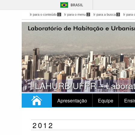
BRASIL
Ir para o conteúdo
1
Ir para o menu
2
Ir para a busca
3
Ir para 
LAHURB/UFPR – Laborató
Apresentação
Equipe
Ensi
2012