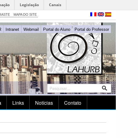
mação
Legislação
Canais
RASTE
MAPA DO SITE
R
Intranet
Webmail
Portal do Aluno
Portal do Professor
a
Links
Notícias
Contato