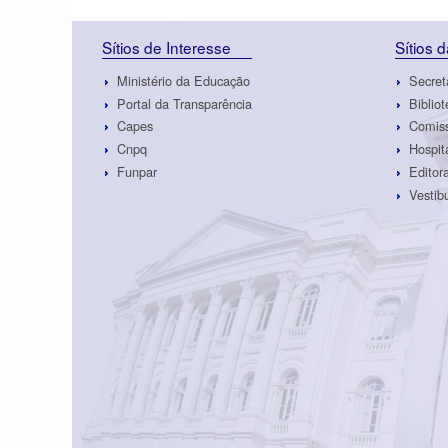
Sítios de Interesse
Sítios 
Ministério da Educação
Secret
Portal da Transparência
Biblio
Capes
Comiss
Cnpq
Hospit
Funpar
Edito
Vestib