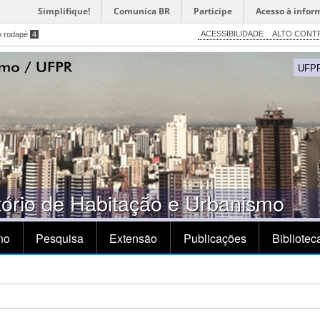
Simplifique!
Comunica BR
Participe
Acesso à infor
ACESSIBILIDADE
ALTO CONT
o rodapé
4
UFP
rio de Habitação e Urbanismo
no
Pesquisa
Extensão
Publicações
Bibliotec