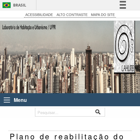
BRASIL
Simplifique!
ACESSIBILIDADE
ALTO CONTRASTE
MAPA DO SITE
Comunica BR
Participe
Acesso à informação
Legislação
Canais
Menu
Plano de reabilitação do