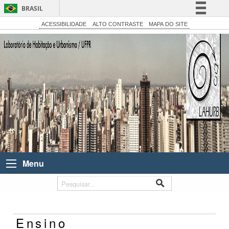
BRASIL
Simplifique!
ACESSIBILIDADE
ALTO CONTRASTE
MAPA DO SITE
Comunica BR
Participe
Acesso à informação
Legislação
Canais
Menu
Ensino