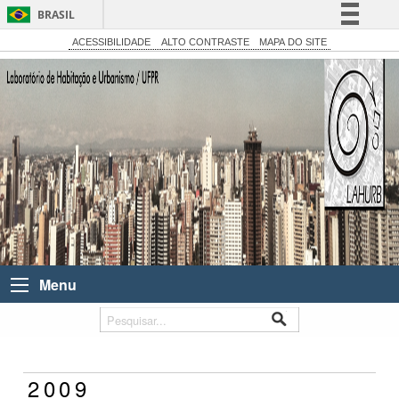
BRASIL
Simplifique!
ACESSIBILIDADE
ALTO CONTRASTE
MAPA DO SITE
Comunica BR
Participe
Acesso à informação
Legislação
Canais
Menu
2009