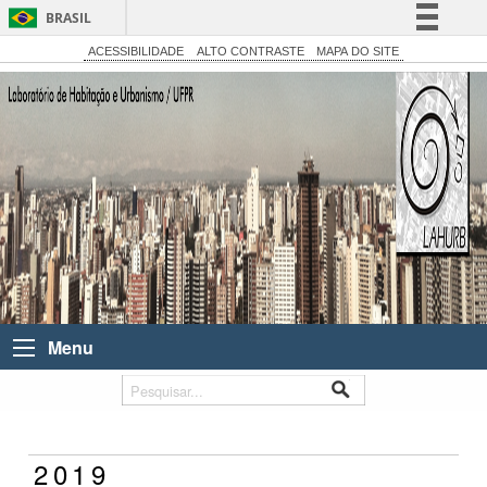
BRASIL
Simplifique!
ACESSIBILIDADE
ALTO CONTRASTE
MAPA DO SITE
Comunica BR
Participe
Acesso à informação
Legislação
Canais
Menu
2019