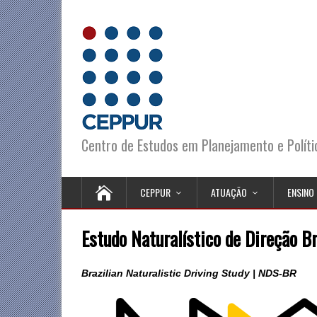
Centro de Estudos em Planejamento e Polít
CEPPUR
ATUAÇÃO
ENSINO
Estudo Naturalístico de Direção Br
Brazilian Naturalistic Driving Study | NDS-BR