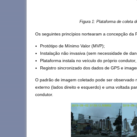
Figura 1: Plataforma de coleta 
Os seguintes princípios nortearam a concepção da
Protótipo de Mínimo Valor (MVP);
Instalação não invasiva (sem necessidade de dano
Plataforma instala no veículo do próprio conduto
Registro sincronizado dos dados de GPS e image
O padrão de imagem coletado pode ser observado n
externo (lados direito e esquerdo) e uma voltada pa
condutor.