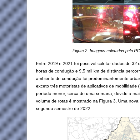
Figura 2: Imagens coletadas pela P
Entre 2019 e 2021 foi possível coletar dados de 32
horas de condução e 9,5 mil km de distância percorr
ambiente de condução foi predominantemente urba
exceto três motoristas de aplicativos de mobilidade
período menor, cerca de uma semana, devido à maio
volume de rotas é mostrado na Figura 3. Uma nova r
segundo semestre de 2022.