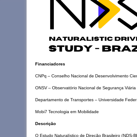
Financiadores
CNPq – Conselho Nacional de Desenvolvimento Cient
ONSV – Observatório Nacional de Segurança Viária
Departamento de Transportes – Universidade Feder
Mobi7 Tecnologia em Mobilidade
Descrição
O Estudo Naturalístico de Direção Brasileiro (NDS-BR)