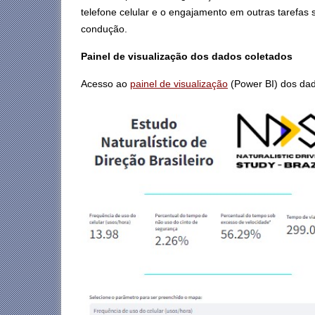
telefone celular e o engajamento em outras tarefas 
condução.
Painel de visualização dos dados coletados
Acesso ao
painel de visualização
(Power BI) dos dado