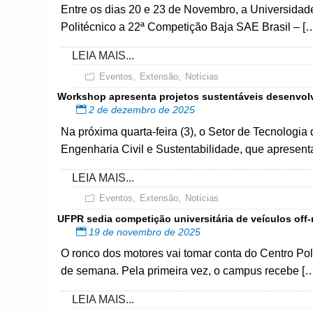
Entre os dias 20 e 23 de Novembro, a Universida
Politécnico a 22ª Competição Baja SAE Brasil – [
LEIA MAIS...
Eventos
,
Extensão
,
Notícias
Workshop apresenta projetos sustentáveis desenvolv
2 de dezembro de 2025
Na próxima quarta-feira (3), o Setor de Tecnolo
Engenharia Civil e Sustentabilidade, que apresent
LEIA MAIS...
Eventos
,
Extensão
,
Notícias
UFPR sedia competição universitária de veículos off
19 de novembro de 2025
O ronco dos motores vai tomar conta do Centro Pol
de semana. Pela primeira vez, o campus recebe [
LEIA MAIS...