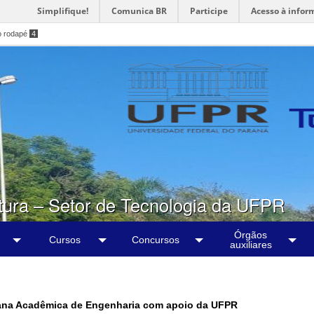
Simplifique!
Comunica BR
Participe
Acesso à infor
o rodapé
4
tura – Setor de Tecnologia da UFPR
Órgãos
Cursos
Concursos
auxiliares
mana Acadêmica de Engenharia com apoio da UFPR