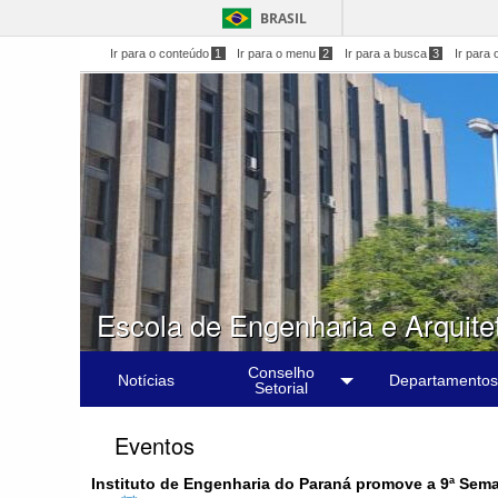
BRASIL
Ir para o conteúdo
1
Ir para o menu
2
Ir para a busca
3
Ir para 
Escola de Engenharia e Arquite
Conselho
Notícias
Departamentos
Setorial
Eventos
Instituto de Engenharia do Paraná promove a 9ª Se