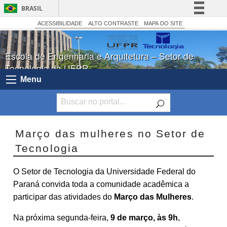
BRASIL
Simplifique!
ACESSIBILIDADE
ALTO CONTRASTE
MAPA DO SITE
Comunica BR
Escola de Engenharia e Arquitetura – Setor de
Participe
Tecnologia da UFPR
Acesso à informação
Menu
Legislação
Canais
Março das mulheres no Setor de
Tecnologia
O Setor de Tecnologia da Universidade Federal do
Paraná convida toda a comunidade acadêmica a
participar das atividades do
Março das Mulheres
.
Na próxima segunda-feira,
9 de março, às 9h
,