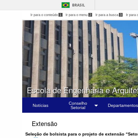
BRASIL
Ir para o conteúdo
1
Ir para o menu
2
Ir para a busca
3
Ir para 
Escola de Engenharia e Arquite
Conselho
Notícias
Departamentos
Setorial
Extensão
Seleção de bolsista para o projeto de extensão “Set