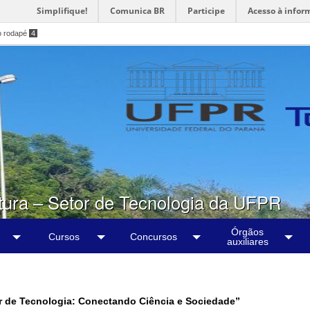
Simplifique!
Comunica BR
Participe
Acesso à infor
o rodapé
4
tura – Setor de Tecnologia da UFPR
Órgãos
Cursos
Concursos
auxiliares
or de Tecnologia: Conectando Ciência e Sociedade”