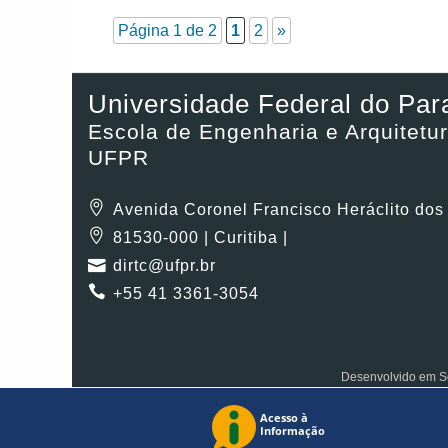
Página 1 de 2
1
2
»
Universidade Federal do Par
Escola de Engenharia e Arquitetur
UFPR
Avenida Coronel Francisco Heráclito dos
81530-000 | Curitiba |
dirtc@ufpr.br
+55 41 3361-3054
Desenvolvido em So