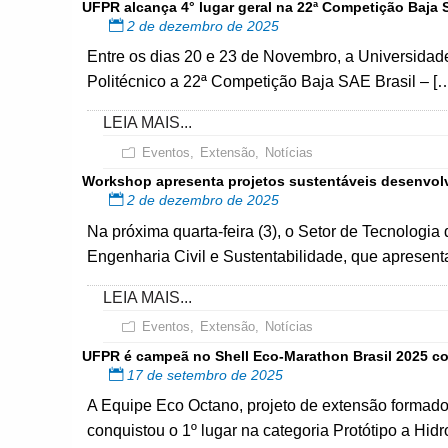
UFPR alcança 4° lugar geral na 22ª Competição Baja 
2 de dezembro de 2025
Entre os dias 20 e 23 de Novembro, a Universida
Politécnico a 22ª Competição Baja SAE Brasil – [
LEIA MAIS...
Eventos
,
Extensão
,
Notícias
Workshop apresenta projetos sustentáveis desenvolv
2 de dezembro de 2025
Na próxima quarta-feira (3), o Setor de Tecnolo
Engenharia Civil e Sustentabilidade, que apresent
LEIA MAIS...
Eventos
,
Extensão
,
Notícias
UFPR é campeã no Shell Eco-Marathon Brasil 2025 co
17 de setembro de 2025
A Equipe Eco Octano, projeto de extensão formado
conquistou o 1º lugar na categoria Protótipo a Hid