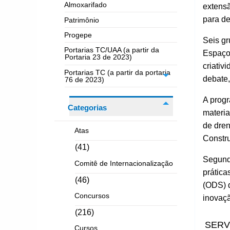
Almoxarifado
extensã
para de
Patrimônio
Progepe
Seis gr
Portarias TC/UAA (a partir da
Espaços
Portaria 23 de 2023)
criativ
Portarias TC (a partir da portaria
debate,
76 de 2023)
A progr
Categorias
materia
de dre
Atas
Constru
(41)
Segundo
Comitê de Internacionalização
prática
(46)
(ODS) 
Concursos
inovaçã
(216)
SERV
Cursos