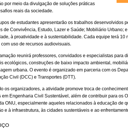
o por meio da divulgação de soluções práticas
safios reais da sociedade.
upos de estudantes apresentarão os trabalhos desenvolvidos 
 de Convivência, Estudo, Lazer e Saúde; Mobiliário Urbano; e
idade, à proatividade e à sustentabilidade. Cada equipe terá 1
 com uso de recursos audiovisuais.
amação reunirá professores, convidados e especialistas para d
is ecológicos, construções de baixo impacto ambiental, mobiliár
nagem urbana. ​O evento é organizado em parceria com os Dep
ção Civil (DCC) e Transportes (DTT).
 os organizadores, a atividade promove troca de conhecimentos
s em Engenharia Civil Sustentável, além de contribuir para os
da ONU, especialmente aqueles relacionados à educação de qu
o e à infraestrutura, às cidades sustentáveis e ao enfrentamen
IÇO