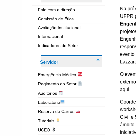
Na próx
Fale com a direção
UFPR p
Comissão de Ética
Engenh
Avaliação Institucional
projeto
Internacional
Engenha
Indicadores do Setor
respons
evento 
Lazzaro
Servidor
O even
Emergência Médica
extern
Regimento do Setor
aqui.
Auditórios
Coorden
Laboratório
worksho
Reserva de Carros
Civil e
Tutoriais
âmbito 
UCEO
iniciat