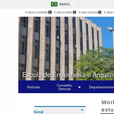
BRASIL
Ir para o conteúdo
1
Ir para o menu
2
Ir para a busca
3
Ir para 
Escola de Engenharia e Arquite
Conselho
Notícias
Departamentos
Setorial
Wor
est
Geral