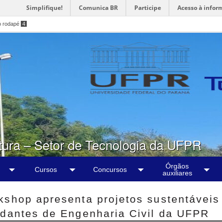
Simplifique!
Comunica BR
Participe
Acesso à infor
o rodapé
4
tura – Setor de Tecnologia da UFPR
Órgãos
Cursos
Concursos
auxiliares
kshop apresenta projetos sustentáveis
udantes de Engenharia Civil da UFPR