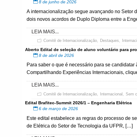
8 de junho de 2026
A internacionalização segue avançando no Setor 
dois novos acordos de Duplo Diploma entre a En
LEIA MAIS...
Comitê de Internacionalização
,
Destaques
,
Internac
Aberto Edital de seleção de aluno voluntário para pr
8 de abril de 2026
Para saber o que é necessário para se candidatar à
Compartilhando Experiências Internacionais, clique
LEIA MAIS...
Comitê de Internacionalização
,
Internacional
,
Sem c
Edital Brafitec-Summit 2026/1 – Engenharia Elétrica
6 de março de 2026
Este edital estabelece as regras do processo de 
de Elétrica do Setor de Tecnologia da UFPR, […]