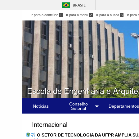
BRASIL
Ir para o conteúdo
1
Ir para o menu
2
Ir para a busca
3
Ir para 
Escola de Engenharia e Arquite
Conselho
Notícias
Departamentos
Setorial
Internacional
O SETOR DE TECNOLOGIA DA UFPR AMPLIA S