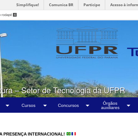
Simplifique!
Comunica BR
Participe
Acesso à infor
o rodapé
4
tura – Setor de Tecnologia da UFPR
Órgãos
Cursos
Concursos
auxiliares
UA PRESENÇA INTERNACIONAL!