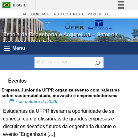
BRASIL
Simplifique!
ACESSIBILIDADE
ALTO CONTRASTE
MAPA DO SITE
Comunica BR
Escola de Engenharia e Arquitetura – Setor de
Participe
Tecnologia da UFPR
Acesso à informação
Menu
Legislação
Canais
Eventos
Empresa Júnior da UFPR organiza evento com palestras
sobre sustentabilidade, inovação e empreendedorismo
7 de outubro de 2025
Estudantes da UFPR tiveram a oportunidade de se
conectar com profissionais de grandes empresas e
discutir os desafios futuros da engenharia durante o
evento “Engenharia […]