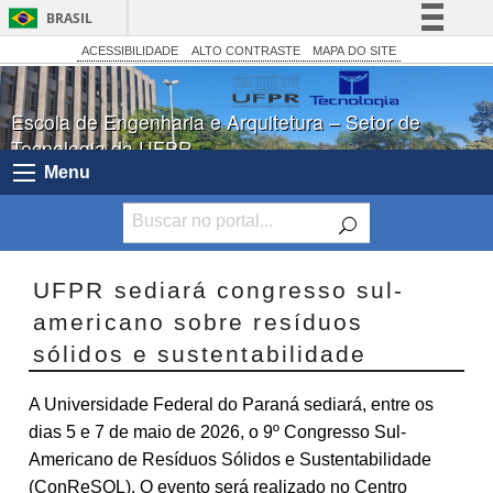
BRASIL
Simplifique!
ACESSIBILIDADE
ALTO CONTRASTE
MAPA DO SITE
Comunica BR
Escola de Engenharia e Arquitetura – Setor de
Participe
Tecnologia da UFPR
Acesso à informação
Menu
Legislação
Canais
UFPR sediará congresso sul-
americano sobre resíduos
sólidos e sustentabilidade
A Universidade Federal do Paraná sediará, entre os
dias 5 e 7 de maio de 2026, o 9º Congresso Sul-
Americano de Resíduos Sólidos e Sustentabilidade
(ConReSOL). O evento será realizado no Centro