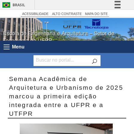
BRASIL
Simplifique!
ACESSIBILIDADE
ALTO CONTRASTE
MAPA DO SITE
Comunica BR
Escola de Engenharia e Arquitetura – Setor de
Participe
Tecnologia da UFPR
Acesso à informação
Menu
Legislação
Canais
Semana Acadêmica de
Arquitetura e Urbanismo de 2025
marcou a primeira edição
integrada entre a UFPR e a
UTFPR