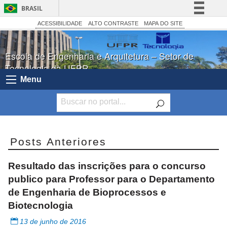
BRASIL
Simplifique!
ACESSIBILIDADE
ALTO CONTRASTE
MAPA DO SITE
Comunica BR
Escola de Engenharia e Arquitetura – Setor de
Participe
Tecnologia da UFPR
Acesso à informação
Menu
Legislação
Canais
Posts Anteriores
Resultado das inscrições para o concurso
publico para Professor para o Departamento
de Engenharia de Bioprocessos e
Biotecnologia
13 de junho de 2016