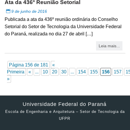
Ata da 436º Reunião Setorial
9 de junho de 2016
Publicada a ata da 436º reunião ordinária do Conselho
Setorial do Setor de Tecnologia da Universidade Federal
do Paraná, realizada no dia 27 de abril […]
Leia mais...
Página 156 de 181
«
Primeira
«
...
10
20
30
...
154
155
156
157
1
»
Universidade Federal do Paraná
Escola de Engenharia e Arquitetura – Setor de Tecnologia da
UFPR