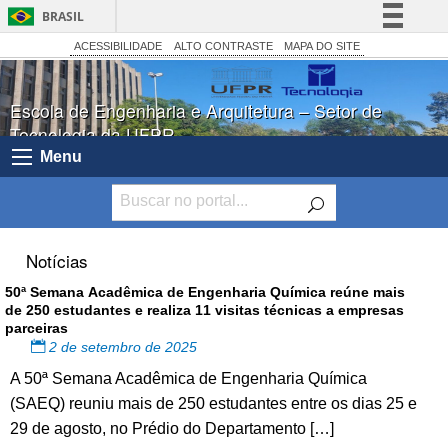
BRASIL
Simplifique!
ACESSIBILIDADE
ALTO CONTRASTE
MAPA DO SITE
Comunica BR
Escola de Engenharia e Arquitetura – Setor de
Participe
Tecnologia da UFPR
Acesso à informação
Menu
Legislação
Canais
Notícias
50ª Semana Acadêmica de Engenharia Química reúne mais
de 250 estudantes e realiza 11 visitas técnicas a empresas
parceiras
2 de setembro de 2025
A 50ª Semana Acadêmica de Engenharia Química
(SAEQ) reuniu mais de 250 estudantes entre os dias 25 e
29 de agosto, no Prédio do Departamento […]