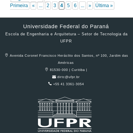
Primeira
«
...
2
3
4
5
6
...
»
Última »
Universidade Federal do Paraná
Escola de Engenharia e Arquitetura – Setor de Tecnologia da
UFPR
Avenida Coronel Francisco Heráclito dos Santos, nº 100, Jardim das
Américas
81530-000 | Curitiba |
dirtc@ufpr.br
+55 41 3361-3054