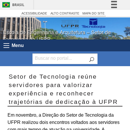
BRASIL
Simplifique!
ACESSIBILIDADE
ALTO CONTRASTE
MAPA DO SITE
Comunica BR
Escola de Engenharia e Arquitetura – Setor de
Participe
Tecnologia da UFPR
Acesso à informação
Menu
Legislação
Canais
Setor de Tecnologia reúne
servidores para valorizar
experiência e reconhecer
trajetórias de dedicação à UFPR
Em novembro, a Direção do Setor de Tecnologia da
UFPR realizou dois encontros voltados aos servidores
com mais tempo de atuação na universidade. A