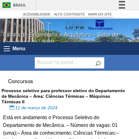
BRASIL
Simplifique!
ACESSIBILIDADE
ALTO CONTRASTE
MAPA DO SITE
Comunica BR
Escola de Engenharia e Arquitetura – Setor de
Participe
Tecnologia da UFPR
Acesso à informação
Menu
Legislação
Canais
Concursos
Processo seletivo para professor eletivo do Departamento
de Mecânica – Área: Ciências Térmicas – Máquinas
Térmicas II
11 de março de 2024
Está em andamento o Processo Seletivo do
Departamento de Mecânica. – Número de vagas: 01
(uma);– Área de conhecimento: Ciências Térmicas;–