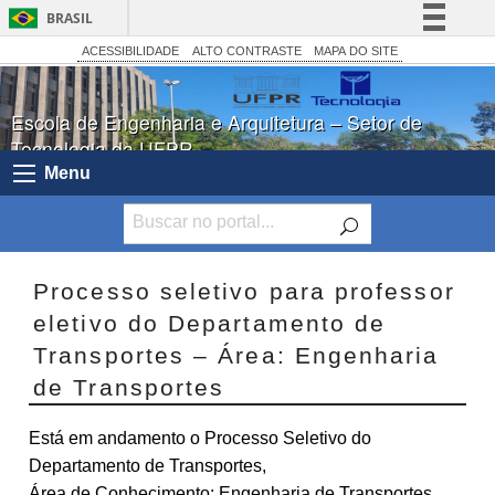
BRASIL
Simplifique!
ACESSIBILIDADE
ALTO CONTRASTE
MAPA DO SITE
Comunica BR
Escola de Engenharia e Arquitetura – Setor de
Participe
Tecnologia da UFPR
Acesso à informação
Menu
Legislação
Canais
Processo seletivo para professor
eletivo do Departamento de
Transportes – Área: Engenharia
de Transportes
Está em andamento o Processo Seletivo do
Departamento de Transportes,
Área de Conhecimento: Engenharia de Transportes.