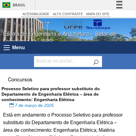
BRASIL
Simplifique!
ACESSIBILIDADE
ALTO CONTRASTE
MAPA DO SITE
Comunica BR
Escola de Engenharia e Arquitetura – Setor de
Participe
Tecnologia da UFPR
Acesso à informação
Menu
Legislação
Canais
Concursos
Processo Seletivo para professor substituto do
Departamento de Engenharia Elétrica – área de
conhecimento: Engenharia Elétrica
7 de março de 2025
Está em andamento o Processo Seletivo para professor
substituto do Departamento de Engenharia Elétrica –
área de conhecimento: Engenharia Elétrica; Matéria