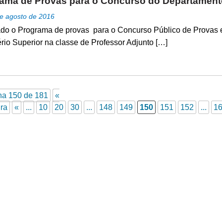
ama de Provas para o Concurso do Departament
e agosto de 2016
do o Programa de provas para o Concurso Público de Provas e 
rio Superior na classe de Professor Adjunto […]
na 150 de 181
«
ra
«
...
10
20
30
...
148
149
150
151
152
...
1