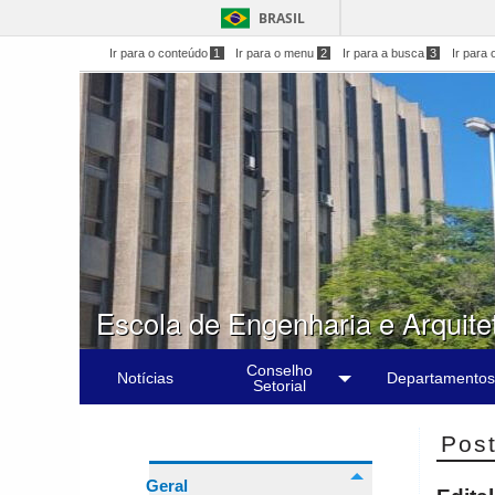
BRASIL
Ir para o conteúdo
1
Ir para o menu
2
Ir para a busca
3
Ir para 
Escola de Engenharia e Arquite
Conselho
Notícias
Departamentos
Setorial
Post
Geral