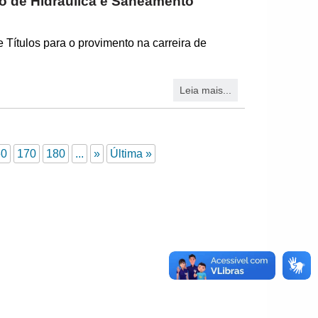
o de Hidráulica e Saneamento
Títulos para o provimento na carreira de
Leia mais...
60
170
180
...
»
Última »