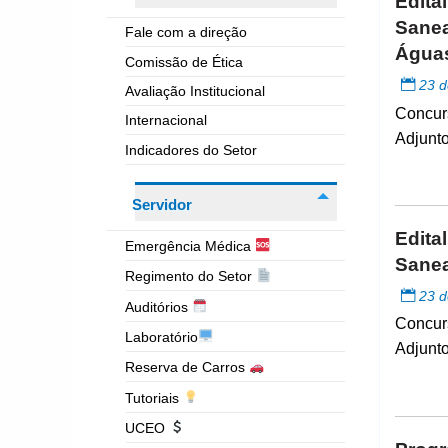
Edita
Sanea
Fale com a direção
Águas
Comissão de Ética
23 d
Avaliação Institucional
Concurs
Internacional
Adjunto
Indicadores do Setor
Servidor
Edita
Emergência Médica
Sane
Regimento do Setor
23 d
Auditórios
Concurs
Laboratório
Adjunto
Reserva de Carros
Tutoriais
UCEO