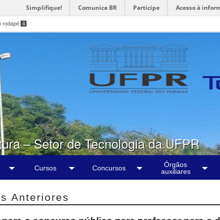
Simplifique!
Comunica BR
Participe
Acesso à infor
o rodapé
4
tura – Setor de Tecnologia da UFPR
Órgãos
Cursos
Concursos
auxiliares
s Anteriores