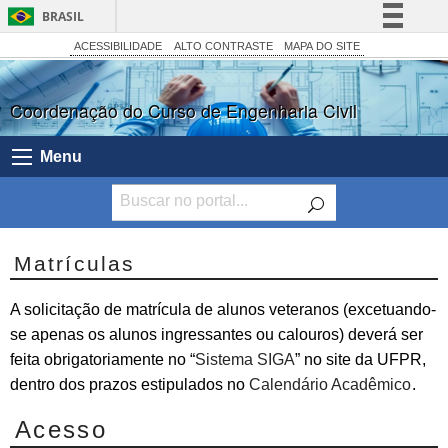
BRASIL
Simplifique!
ACESSIBILIDADE
ALTO CONTRASTE
MAPA DO SITE
Comunica BR
Coordenação do Curso de Engenharia Civil
Participe
Acesso à informação
Menu
Legislação
Canais
Matrículas
A solicitação de matrícula de alunos veteranos (excetuando-
se apenas os alunos ingressantes ou calouros) deverá ser
feita obrigatoriamente no “
Sistema SIGA
” no site da UFPR,
dentro dos prazos estipulados no
Calendário Acadêmico
.
Acesso