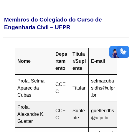
Membros do Colegiado do Curso de
Engenharia Civil – UFPR
Depa
Titula
Nome
rtam
r/Supl
E-mail
ento
ente
Profa. Selma
selmacuba
CCE
Aparecida
Titular
s.dhs@ufpr
C
Cubas
.br
Profa.
CCE
Suple
guetter.dhs
Alexandre K.
C
nte
@ufpr.br
Guetter