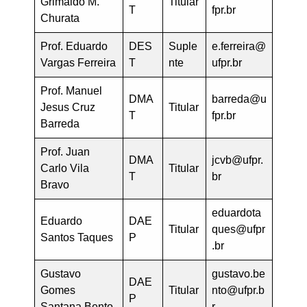
Grimaldo M.
Titular
T
fpr.br
Churata
Prof. Eduardo
DES
Suple
e.ferreira@
Vargas Ferreira
T
nte
ufpr.br
Prof. Manuel
DMA
barreda@u
Jesus Cruz
Titular
T
fpr.br
Barreda
Prof. Juan
DMA
jcvb@ufpr.
Carlo Vila
Titular
T
br
Bravo
eduardota
Eduardo
DAE
Titular
ques@ufpr
Santos Taques
P
.br
Gustavo
gustavo.be
DAE
Gomes
Titular
nto@ufpr.b
P
Santana Bento
r