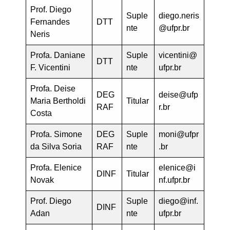
Prof. Diego
Suple
diego.neris
Fernandes
DTT
nte
@ufpr.br
Neris
Profa. Daniane
Suple
vicentini@
DTT
F. Vicentini
nte
ufpr.br
Profa. Deise
DEG
deise@ufp
Maria Bertholdi
Titular
RAF
r.br
Costa
Profa. Simone
DEG
Suple
moni@ufpr
da Silva Soria
RAF
nte
.br
Profa. Elenice
elenice@i
DINF
Titular
Novak
nf.ufpr.br
Prof. Diego
Suple
diego@inf.
DINF
Adan
nte
ufpr.br