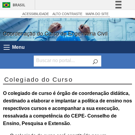
BRASIL
Simplifique!
ACESSIBILIDADE
ALTO CONTRASTE
MAPA DO SITE
Comunica BR
Coordenação do Curso de Engenharia Civil
Participe
Acesso à informação
Menu
Legislação
Canais
Colegiado do Curso
O colegiado de curso é órgão de coordenação didática,
destinado a elaborar e implantar a política de ensino nos
respectivos cursos e acompanhar a sua execução,
ressalvada a competência do CEPE- Conselho de
Ensino, Pesquisa e Extensão
.