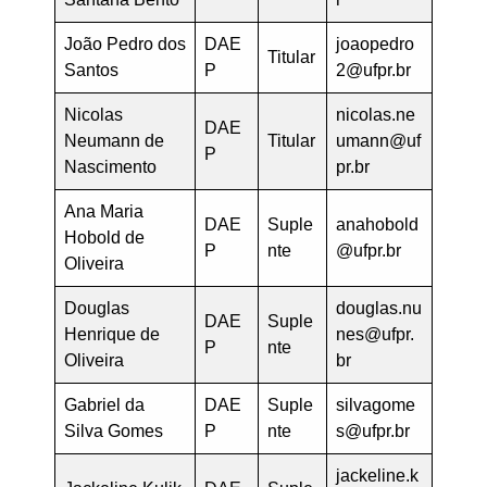
João Pedro dos
DAE
joaopedro
Titular
Santos
P
2@ufpr.br
Nicolas
nicolas.ne
DAE
Neumann de
Titular
umann@uf
P
Nascimento
pr.br
Ana Maria
DAE
Suple
anahobold
Hobold de
P
nte
@ufpr.br
Oliveira
Douglas
douglas.nu
DAE
Suple
Henrique de
nes@ufpr.
P
nte
Oliveira
br
Gabriel da
DAE
Suple
silvagome
Silva Gomes
P
nte
s@ufpr.br
jackeline.k