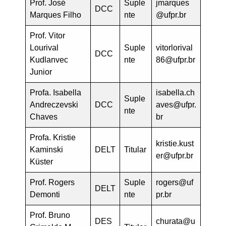
Prof. José
Suple
jmarques
DCC
Marques Filho
nte
@ufpr.br
Prof. Vitor
Lourival
Suple
vitorlorival
DCC
Kudlanvec
nte
86@ufpr.br
Junior
Profa. Isabella
isabella.ch
Suple
Andreczevski
DCC
aves@ufpr.
nte
Chaves
br
Profa. Kristie
kristie.kust
Kaminski
DELT
Titular
er@ufpr.br
Küster
Prof. Rogers
Suple
rogers@uf
DELT
Demonti
nte
pr.br
Prof. Bruno
DES
churata@u