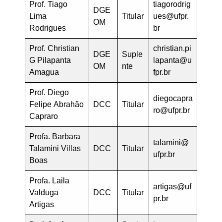
Prof. Tiago
tiagorodrig
DGE
Lima
Titular
ues@ufpr.
OM
Rodrigues
br
Prof. Christian
christian.pi
DGE
Suple
G Pilapanta
lapanta@u
OM
nte
Amagua
fpr.br
Prof. Diego
diegocapra
Felipe Abrahão
DCC
Titular
ro@ufpr.br
Capraro
Profa. Barbara
talamini@
Talamini Villas
DCC
Titular
ufpr.br
Boas
Profa. Laila
artigas@uf
Valduga
DCC
Titular
pr.br
Artigas