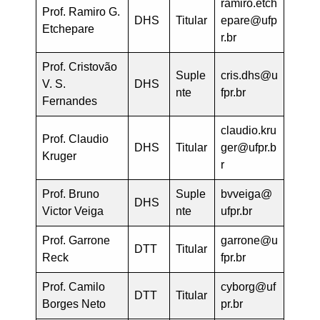
ramiro.etch
Prof. Ramiro G.
DHS
Titular
epare@ufp
Etchepare
r.br
Prof. Cristovão
Suple
cris.dhs@u
V. S.
DHS
nte
fpr.br
Fernandes
claudio.kru
Prof. Claudio
DHS
Titular
ger@ufpr.b
Kruger
r
Prof. Bruno
Suple
bvveiga@
DHS
Victor Veiga
nte
ufpr.br
Prof. Garrone
garrone@u
DTT
Titular
Reck
fpr.br
Prof. Camilo
cyborg@uf
DTT
Titular
Borges Neto
pr.br