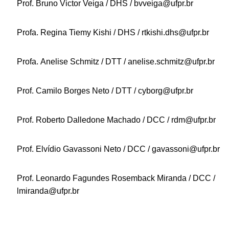
Prof. Bruno Victor Veiga / DHS / bvveiga@ufpr.br
Profa. Regina Tiemy Kishi / DHS / rtkishi.dhs@ufpr.br
Profa. Anelise Schmitz / DTT / anelise.schmitz@ufpr.br
Prof. Camilo Borges Neto / DTT / cyborg@ufpr.br
Prof. Roberto Dalledone Machado / DCC / rdm@ufpr.br
Prof. Elvídio Gavassoni Neto / DCC / gavassoni@ufpr.br
Prof. Leonardo Fagundes Rosemback Miranda / DCC /
lmiranda@ufpr.br