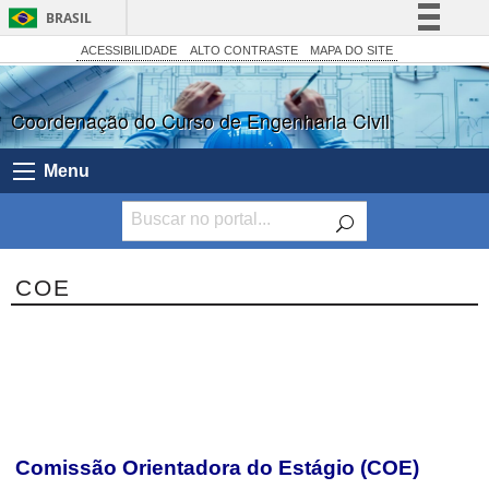
BRASIL
Simplifique!
ACESSIBILIDADE
ALTO CONTRASTE
MAPA DO SITE
Comunica BR
Coordenação do Curso de Engenharia Civil
Participe
Acesso à informação
Menu
Legislação
Canais
COE
Comissão Orientadora do Estágio (COE)