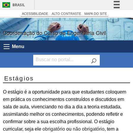
BRASIL
Simplifique!
ACESSIBILIDADE
ALTO CONTRASTE
MAPA DO SITE
Comunica BR
Coordenação do Curso de Engenharia Civil
Participe
Acesso à informação
Menu
Legislação
Canais
Estágios
O estágio é a oportunidade para que estudantes coloquem
em prática os conhecimentos construídos e discutidos em
sala de aula, vivenciando no dia a dia a teoria estudada,
assimilando melhor os conhecimentos, podendo refletir e
confirmar sobre a sua escolha profissional. O estágio
curricular, seja ele
obrigatório
ou
não obrigatório
, tem a