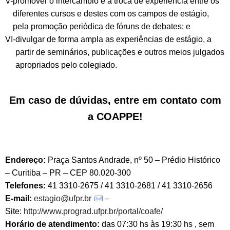
V-
promover o intercâmbio e a troca de experiência entre os
diferentes cursos e destes com os campos de estágio,
pela promoção periódica de fóruns de debates; e
VI-
divulgar de forma ampla as experiências de estágio, a
partir de seminários, publicações e outros meios julgados
apropriados pelo colegiado.
Em caso de dúvidas, entre em contato com
a COAPPE!
Endereço:
Praça Santos Andrade, nº 50 – Prédio Histórico
– Curitiba – PR – CEP 80.020-300
Telefones:
41 3310-2675 / 41 3310-2681 / 41 3310-2656
E-mail:
estagio@ufpr.br
–
Site:
http://www.prograd.ufpr.br/portal/coafe/
Horário de atendimento:
das 07:30 hs às 19:30 hs , sem