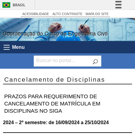
BRASIL
Simplifique!
ACESSIBILIDADE
ALTO CONTRASTE
MAPA DO SITE
Comunica BR
Coordenação do Curso de Engenharia Civil
Participe
Acesso à informação
Menu
Legislação
Canais
Cancelamento de Disciplinas
PRAZOS PARA REQUERIMENTO DE
CANCELAMENTO DE MATRÍCULA EM
DISCIPLINAS NO SIGA
2024 – 2º semestre: de 16/09/2024 a 25/10/2024