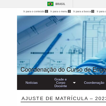
BRASIL
Ir para o conteúdo
1
Ir para o menu
2
Ir para a busca
3
Ir para 
Coordenação do Curso de Engen
Grade e
Notícias
Corpo
Coordenação
Docente
AJUSTE DE MATRÍCULA – 202