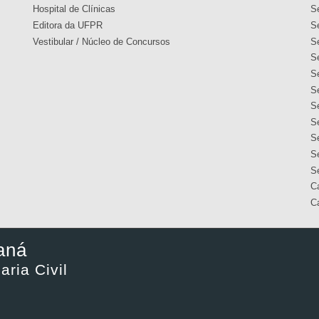
Hospital de Clínicas
S
Editora da UFPR
S
Vestibular / Núcleo de Concursos
S
S
S
S
S
S
S
Se
S
C
C
aná
ria Civil