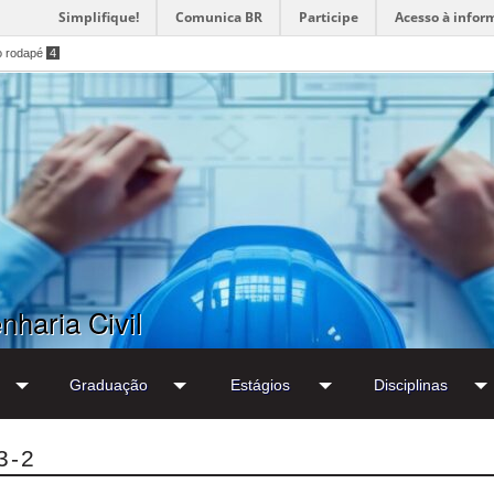
Simplifique!
Comunica BR
Participe
Acesso à infor
o rodapé
4
haria Civil
Graduação
Estágios
Disciplinas
3-2