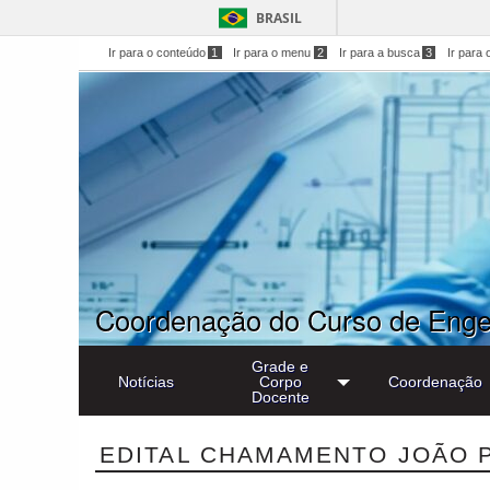
BRASIL
Ir para o conteúdo
1
Ir para o menu
2
Ir para a busca
3
Ir para 
Coordenação do Curso de Engen
Grade e
Notícias
Corpo
Coordenação
Docente
EDITAL CHAMAMENTO JOÃO 