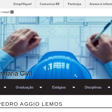
Simplifique!
Comunica BR
Participe
Acesso à infor
o rodapé
4
haria Civil
Graduação
Estágios
Disciplinas
PEDRO AGGIO LEMOS