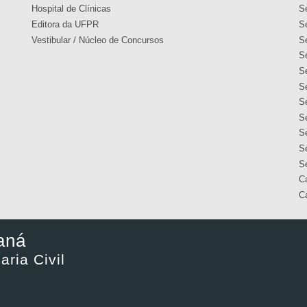
Hospital de Clínicas
S
Editora da UFPR
S
Vestibular / Núcleo de Concursos
S
S
S
S
S
S
S
Se
S
C
C
aná
ria Civil