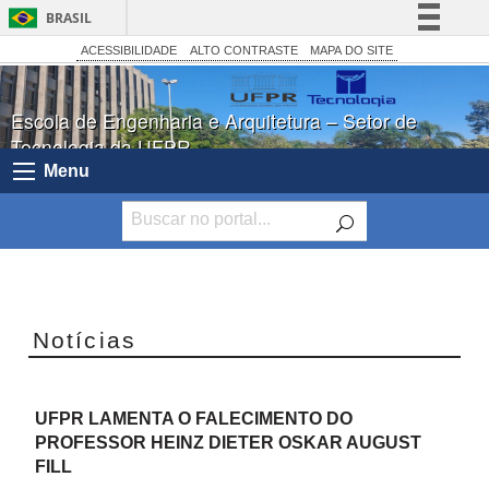
BRASIL
Simplifique!
ACESSIBILIDADE
ALTO CONTRASTE
MAPA DO SITE
Comunica BR
Escola de Engenharia e Arquitetura – Setor de
Participe
Tecnologia da UFPR
Acesso à informação
Menu
Legislação
Canais
Notícias
UFPR LAMENTA O FALECIMENTO DO
PROFESSOR HEINZ DIETER OSKAR AUGUST
FILL