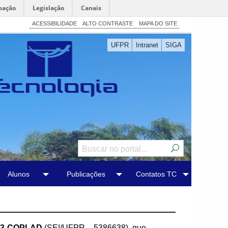
mação
Legislação
Canais
ACESSIBILIDADE
ALTO CONTRASTE
MAPA DO SITE
UFPR
Intranet
SIGA
Alunos
Publicações
Contatos TC
/23-COPLAD
(SEI/UFPR – 5386638), que