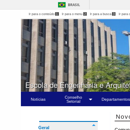
BRASIL
Ir para o conteúdo
1
Ir para o menu
2
Ir para a busca
3
Ir para 
Escola de Engenharia e Arquite
Conselho
Notícias
Departamentos
Setorial
Nov
Geral
Comuni