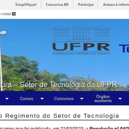
Simplifique!
Comunica BR
Participe
Acesso à infor
o rodapé
4
tura – Setor de Tecnologia da UFPR
Órgãos
Cursos
Concursos
auxiliares
o Regimento do Setor de Tecnologia
camos que foi publicada, em 21/03/2023, a
Resolução nº 04