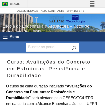
BRASIL
Simplifique!
ACESSIBILIDADE
ALTO CONTRASTE
MAPA DO SITE
Comunica BR
Escola de Engenharia e Arquitetura – Setor de
Participe
Tecnologia da UFPR
Acesso à informação
Menu
Legislação
Canais
Curso: Avaliações do Concreto
em Estruturas: Resistência e
Durabilidade
O curso de curta duração intitulado
“Avaliações do
Concreto em Estruturas: Resistência e
Durabilidade”
será ofertado pelo CESEC/TC/UFPR
em parceria com a Alcance Engenharia Junior – UFPR