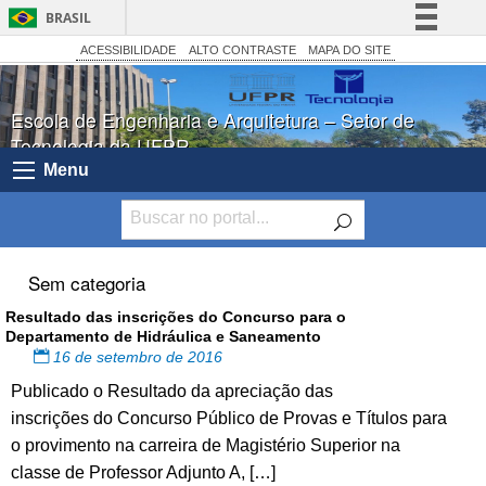
BRASIL
Simplifique!
ACESSIBILIDADE
ALTO CONTRASTE
MAPA DO SITE
Comunica BR
Escola de Engenharia e Arquitetura – Setor de
Participe
Tecnologia da UFPR
Acesso à informação
Menu
Legislação
Canais
Sem categoria
Resultado das inscrições do Concurso para o
Departamento de Hidráulica e Saneamento
16 de setembro de 2016
Publicado o Resultado da apreciação das
inscrições do Concurso Público de Provas e Títulos para
o provimento na carreira de Magistério Superior na
classe de Professor Adjunto A, […]