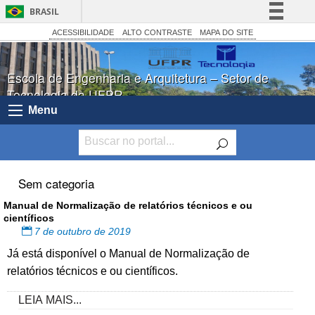
BRASIL
Simplifique!
ACESSIBILIDADE
ALTO CONTRASTE
MAPA DO SITE
Comunica BR
Escola de Engenharia e Arquitetura – Setor de
Participe
Tecnologia da UFPR
Acesso à informação
Menu
Legislação
Canais
Sem categoria
Manual de Normalização de relatórios técnicos e ou
científicos
7 de outubro de 2019
Já está disponível o Manual de Normalização de
relatórios técnicos e ou científicos.
LEIA MAIS...