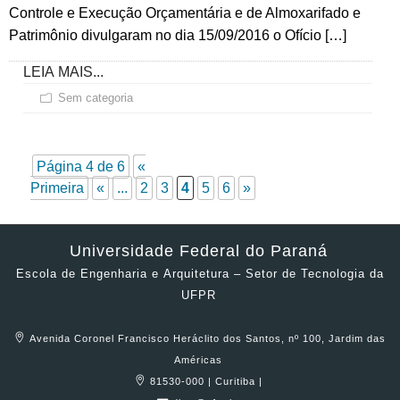
Controle e Execução Orçamentária e de Almoxarifado e
Patrimônio divulgaram no dia 15/09/2016 o Ofício […]
LEIA MAIS...
Sem categoria
Página 4 de 6
«
Primeira
«
...
2
3
4
5
6
»
Universidade Federal do Paraná
Escola de Engenharia e Arquitetura – Setor de Tecnologia da
UFPR
Avenida Coronel Francisco Heráclito dos Santos, nº 100, Jardim das
Américas
81530-000 | Curitiba |