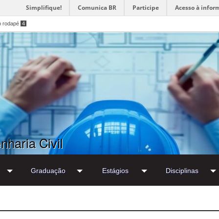
Simplifique!
Comunica BR
Participe
Acesso à infor
o rodapé
4
haria Civil
Graduação
Estágios
Disciplinas