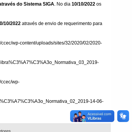
 através do Sistema SIGA
. No dia
10/10/2022
os
20/10/2022
através de envio de requerimento para
br/ccec/wp-content/uploads/sites/32/2020/02/2020-
brig_Delibra%C3%A7%C3%A3o_Normativa_03_2019-
r/ccec/wp-
_Delibra%C3%A7%C3%A3o_Normativa_02_2019-14-06-
etores