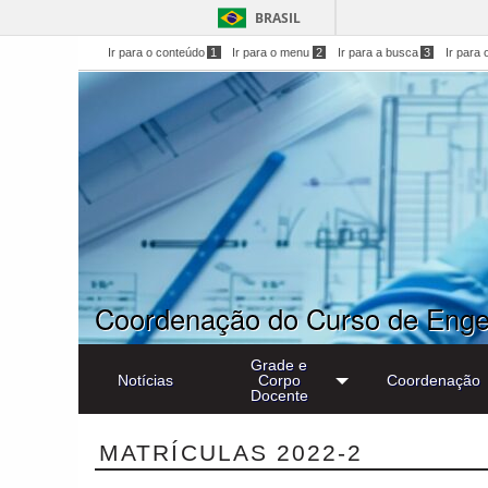
BRASIL
Ir para o conteúdo
1
Ir para o menu
2
Ir para a busca
3
Ir para 
Coordenação do Curso de Engen
Grade e
Notícias
Corpo
Coordenação
Docente
MATRÍCULAS 2022-2