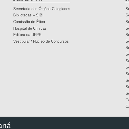
Secretaria dos Órgãos Colegiados
S
Bibliotecas – SIBI
S
Comissão de Ética
S
Hospital de Clínicas
S
Editora da UFPR
S
Vestibular / Núcleo de Concursos
S
S
S
S
S
S
S
Se
S
C
C
aná