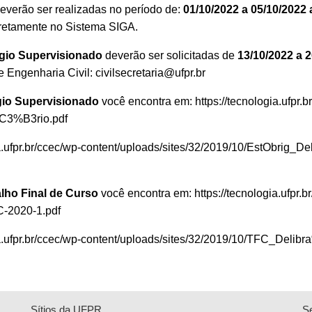
verão ser realizadas no período de:
01/10/2022 a 05/10/2022
iretamente no Sistema SIGA.
gio Supervisionado
deverão ser solicitadas de
13/10/2022 a 
Engenharia Civil: civilsecretaria@ufpr.br
gio Supervisionado
você encontra em: https://tecnologia.ufpr.
C3%B3rio.pdf
ogia.ufpr.br/ccec/wp-content/uploads/sites/32/2019/10/EstO
lho Final de Curso
você encontra em: https://tecnologia.ufpr.b
C-2020-1.pdf
ogia.ufpr.br/ccec/wp-content/uploads/sites/32/2019/10/TFC
Sítios da UFPR
S