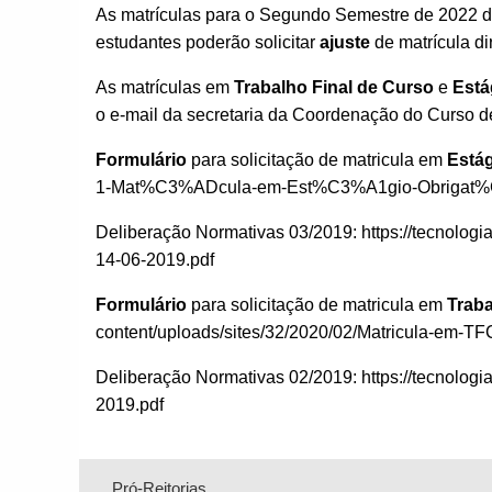
As matrículas para o Segundo Semestre de 2022 de
estudantes poderão solicitar
ajuste
de matrícula d
As matrículas em
Trabalho Final de Curso
e
Está
o e-mail da secretaria da Coordenação do Curso de 
Formulário
para solicitação de matricula em
Está
1-Mat%C3%ADcula-em-Est%C3%A1gio-Obrigat%
Deliberação Normativas 03/2019: https://tecnol
14-06-2019.pdf
Formulário
para solicitação de matricula em
Traba
content/uploads/sites/32/2020/02/Matricula-em-TF
Deliberação Normativas 02/2019: https://tecnol
2019.pdf
Pró-Reitorias