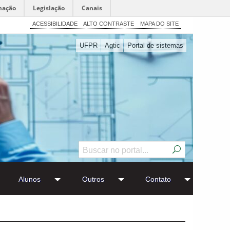
mação
Legislação
Canais
ACESSIBILIDADE
ALTO CONTRASTE
MAPA DO SITE
UFPR
Agtic
Portal de sistemas
Alunos
Outros
Contato