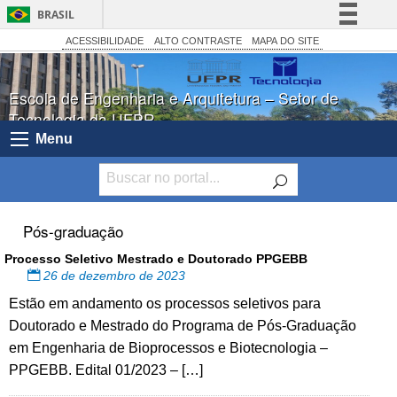
BRASIL
Simplifique!
ACESSIBILIDADE
ALTO CONTRASTE
MAPA DO SITE
Comunica BR
Escola de Engenharia e Arquitetura – Setor de
Participe
Tecnologia da UFPR
Acesso à informação
Menu
Legislação
Canais
Pós-graduação
Processo Seletivo Mestrado e Doutorado PPGEBB
26 de dezembro de 2023
Estão em andamento os processos seletivos para
Doutorado e Mestrado do Programa de Pós-Graduação
em Engenharia de Bioprocessos e Biotecnologia –
PPGEBB. Edital 01/2023 – […]